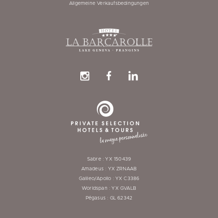
Allgemeine Verkaufsbedingungen
Sabre : YX 150439
Amadeus : YX ZRNAAB
Galileo/Apollo : YX C3386
Worldspan : YX GVALB
Pégasus : GL 62342